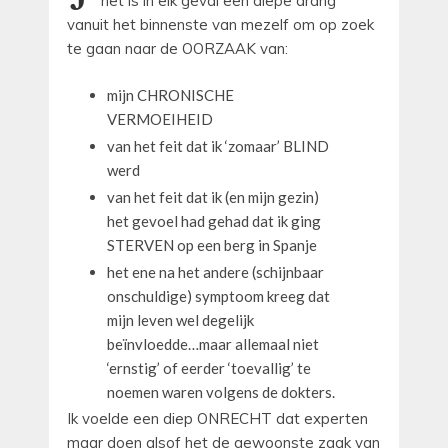
het is in elk geval een diepe drang
vanuit het binnenste van mezelf om op zoek
te gaan naar de OORZAAK van:
mijn CHRONISCHE
VERMOEIHEID
van het feit dat ik ‘zomaar’ BLIND
werd
van het feit dat ik (en mijn gezin)
het gevoel had gehad dat ik ging
STERVEN op een berg in Spanje
het ene na het andere (schijnbaar
onschuldige) symptoom kreeg dat
mijn leven wel degelijk
beïnvloedde…maar allemaal niet
‘ernstig’ of eerder ‘toevallig’ te
noemen waren volgens de dokters.
Ik voelde een diep ONRECHT dat experten
maar doen alsof het de gewoonste zaak van